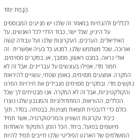
הַנָחַת יְסוֹד.
לכללים ולהנחיות במאמר זה שלנו יש מניעים המבוססים
על היגיון, שכל ישר, כבוד הדדי לכל האנשים, על
האידיאלים, הערכים, העקרונות שלנו ועל עבודה קשה
וארוכה, שכל משתמש שלנו, למנוע כל בעיה אפשרית . זה
אולי נראה, במבט ראשון, מסובך, או, במקרים מסוימים,
חמור מדי, אפילו בעונשים על עבריינים, אבל זה לא
המקרה. אמצעים מסוימים, באופן שטחי, עשויים להיראות
נוקשים מדי, ובמקרים מסוימים מגבילים את חירויות הפרט
והקולקטיביות, אבל זה לא המקרה. אנו מבטיחים לך שכל
הכללים, ההוראות, המתודולוגיות והמנגנון שלנו נוצרו
כולם כדי להבטיח תוצאות מצוינות, בבטחה, בסדר, תוך
כיבוד עקרונות השוויון והמריטוקרטיה, אשר תמיד
מיושמים בפועל, ביחד, הכל הזמן. התפקוד והאחדות
המושלמים של הארגון הפוליטי שלנו חייבים תמיד להיות