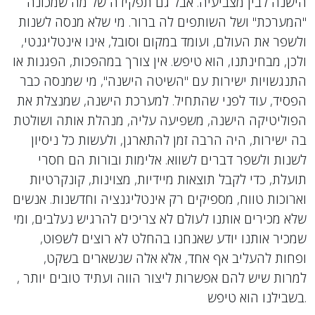
הישנה לבין מצביעיה. אבל גם תפקידה של מה שמכונה
"המערכת" ושל השותפים לה ברור. מי שלא מנסה לשנות
ולשפר את העולם, ועומד במקום וסובל, אינו אינטליגנטי,
ולכן, מבחינתנו, הוא טיפש. אין צורך במהפכות, הפגנות או
התנגשויות ישירות עם "השיטה הישנה", מי שמנסה כבר
הפסיד, עוד לפני שהתחיל. למערכת הישנה, שמנצלת את
הפוליטיקה הישנה, משפיעה עליה, מנהלת אותה ושולטת
בה ישירות, היה הרבה זמן להתארגן, ולעשות כל ניסיון
לשנות ולשפר דברים לשווא. אלימות ובורות הם חסרי
תועלת, כדי לקבל תוצאות מיידיות, מצוינות, קונקרטיות
וארוכות טווח, מספיקים רק אינטליגנציה וחדשנות. אנשים
שלא מכירים אותנו לעולם לא צריכים להרגיש נעלבים, ומי
שמכיר אותנו יודע שאנחנו בהחלט לא רוצים לשפוט,
ופחות להעליב אף אחד, אלא אלה שנשארים בשקט,
למרות שיש להם אפשרות ליצור הווה ועתיד טובים יותר ,
בשבילנו הוא טיפש.