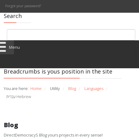
Forgot your password?
Search
Menu
Breadcrumbs is yous position in the site
You are here:
Home
Utility
Blog
Languages
/
/
/
/
עִברִית Hebrew
Blog
DirectDemocracyS Blog yours projects in every sense!